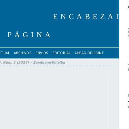
CTUAL
ARCHIVOS
ENVÍOS
EDITORIAL
AHEAD-OF-PRINT
0, Núm. 2 (2026)
>
Zambrano-Villalba