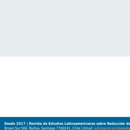
Desde 2017 | Revista de Estudios Latinoamericanos sobre Reducción de
Brown Sur 566, Ñuñoa, Santiago 7760241, Chile | Email:
edicion@revistarede