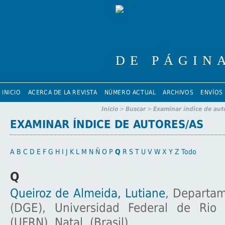
INICIO
ACERCA DE LA REVISTA
NÚMERO ACTUAL
ARCHIVOS
ENVÍOS
Inicio
>
Buscar
>
Examinar índice de aut
EXAMINAR ÍNDICE DE AUTORES/AS
A
B
C
D
E
F
G
H
I
J
K
L
M
N
Ñ
O
P
Q
R
S
T
U
V
W
X
Y
Z
Todo
Q
Queiroz de Almeida, Lutiane
, Departam
(DGE), Universidad Federal de Rio
(UFRN), Natal. (Brasil)