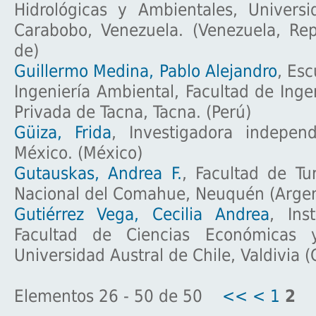
Hidrológicas y Ambientales, Univers
Carabobo, Venezuela. (Venezuela, Rep
de)
Guillermo Medina, Pablo Alejandro
, Esc
Ingeniería Ambiental, Facultad de Inge
Privada de Tacna, Tacna. (Perú)
Güiza, Frida
, Investigadora indepen
México. (México)
Gutauskas, Andrea F.
, Facultad de Tu
Nacional del Comahue, Neuquén (Argen
Gutiérrez Vega, Cecilia Andrea
, Ins
Facultad de Ciencias Económicas y
Universidad Austral de Chile, Valdivia (
Elementos 26 - 50 de 50
<<
<
1
2