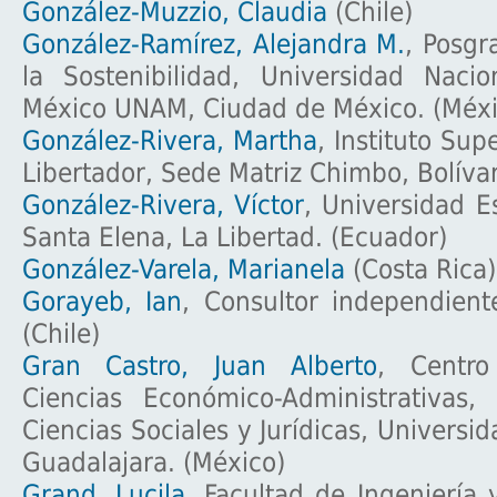
González-Muzzio, Claudia
(Chile)
González-Ramírez, Alejandra M.
, Posgr
la Sostenibilidad, Universidad Nac
México UNAM, Ciudad de México. (Méxi
González-Rivera, Martha
, Instituto Sup
Libertador, Sede Matriz Chimbo, Bolívar
González-Rivera, Víctor
, Universidad E
Santa Elena, La Libertad. (Ecuador)
González-Varela, Marianela
(Costa Rica)
Gorayeb, Ian
, Consultor independiente
(Chile)
Gran Castro, Juan Alberto
, Centro
Ciencias Económico-Administrativas
Ciencias Sociales y Jurídicas, Universi
Guadalajara. (México)
Grand, Lucila
, Facultad de Ingeniería 