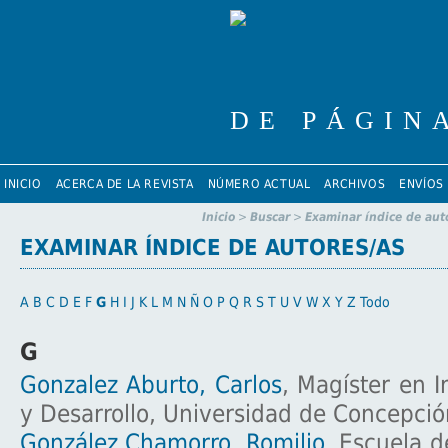
INICIO
ACERCA DE LA REVISTA
NÚMERO ACTUAL
ARCHIVOS
ENVÍOS
Inicio
>
Buscar
>
Examinar índice de aut
EXAMINAR ÍNDICE DE AUTORES/AS
A
B
C
D
E
F
G
H
I
J
K
L
M
N
Ñ
O
P
Q
R
S
T
U
V
W
X
Y
Z
Todo
G
Gonzalez Aburto, Carlos
, Magíster en I
y Desarrollo, Universidad de Concepció
González Chamorro, Romilio
, Escuela d