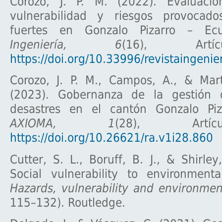
Corozo, J. P. M. (2022). Evaluació
vulnerabilidad y riesgos provocado
fuertes en Gonzalo Pizarro – E
Ingeniería, 6
(16), Art
https://doi.org/10.33996/revistaingenie
Corozo, J. P. M., Campos, A., & Mart
(2023). Gobernanza de la gestión 
desastres en el cantón Gonzalo Piz
AXIOMA, 1
(28), Artí
https://doi.org/10.26621/ra.v1i28.860
Cutter, S. L., Boruff, B. J., & Shirley
Social vulnerability to environment
Hazards, vulnerability and environment
115–132). Routledge.