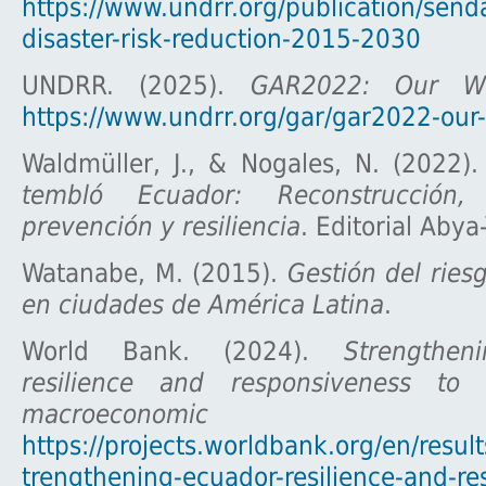
https://www.undrr.org/publication/send
disaster-risk-reduction-2015-2030
UNDRR. (2025).
GAR2022: Our Wo
https://www.undrr.org/gar/gar2022-our-
Waldmüller, J., & Nogales, N. (2022)
tembló Ecuador: Reconstrucción, 
prevención y resiliencia
. Editorial Abya-
Watanabe, M. (2015).
Gestión del ries
en ciudades de América Latina
.
World Bank. (2024).
Strengthen
resilience and responsiveness to 
macroeconomic 
https://projects.worldbank.org/en/resul
trengthening-ecuador-resilience-and-re