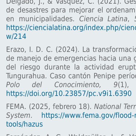
Delgado, J., & Vásquez, C. (2021). Ges
de desastres para mejorar el ordenamie
en municipalidades.
Ciencia Latina
,
https://ciencialatina.org/index.php/cienc
w/214
Erazo, I. D. C. (2024). La transformac
de manejo de emergencias hacia una g
del riesgo durante la actividad erup
Tungurahua. Caso cantón Penipe perí
Polo del Conocimiento, 9
(1),
https://doi.org/10.23857/pc.v9i1.6390
FEMA. (2025, febrero 18).
National Ter
System
.
https://www.fema.gov/flood
tools/hazus