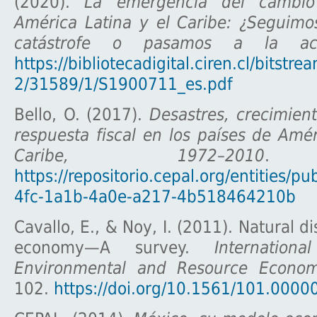
(2020).
La emergencia del cambio
América Latina y el Caribe: ¿Seguimo
catástrofe o pasamos a la acc
https://bibliotecadigital.ciren.cl/bitst
2/31589/1/S1900711_es.pdf
Bello, O. (2017).
Desastres, crecimien
respuesta fiscal en los países de Amér
Caribe, 1972–2010
. 
https://repositorio.cepal.org/entities/pu
4fc-1a1b-4a0e-a217-4b518464210b
Cavallo, E., & Noy, I. (2011). Natural d
economy—A survey.
Internatio
Environmental and Resource Econom
102.
https://doi.org/10.1561/101.0000