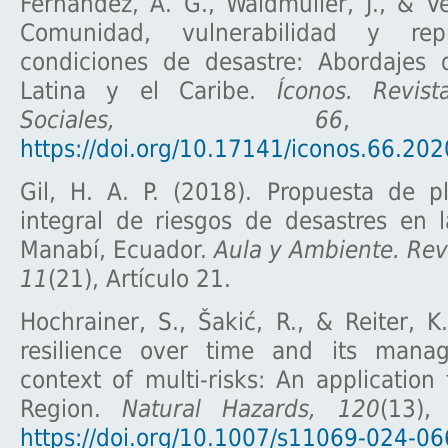
Fernández, A. G., Waldmüller, J., & V
Comunidad, vulnerabilidad y rep
condiciones de desastre: Abordajes
Latina y el Caribe.
Íconos. Revis
Sociales, 66
, 
https://doi.org/10.17141/iconos.66.20
Gil, H. A. P. (2018). Propuesta de p
integral de riesgos de desastres en 
Manabí, Ecuador.
Aula y Ambiente. Rev
11
(21), Artículo 21.
Hochrainer, S., Šakić, R., & Reiter, K.
resilience over time and its mana
context of multi-risks: An applicatio
Region.
Natural Hazards, 120
(13),
https://doi.org/10.1007/s11069-024-0