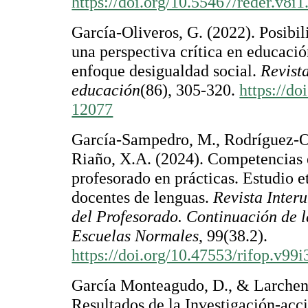
https://doi.org/10.55467/reder.v8i1
García-Oliveros, G. (2022). Posibil
una perspectiva crítica en educaci
enfoque desigualdad social.
Revist
educación
(86), 305-320.
https://d
12077
García-Sampedro, M., Rodríguez-O
Riaño, X.A. (2024). Competencias
profesorado en prácticas. Estudio e
docentes de lenguas.
Revista Inter
del Profesorado. Continuación de l
Escuelas Normales
, 99(38.2).
https://doi.org/10.47553/rifop.v99
García Monteagudo, D., & Larchen
Resultados de la Investigación-acc