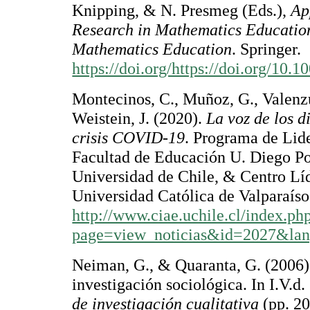
Knipping, & N. Presmeg (Eds.),
Ap
Research in Mathematics Educatio
Mathematics Education
. Springer.
https://doi.org/https://doi.org/10
Montecinos, C., Muñoz, G., Valenzue
Weistein, J. (2020).
La voz de los d
crisis COVID-19
. Programa de Lid
Facultad de Educación U. Diego Po
Universidad de Chile, & Centro Líd
Universidad Católica de Valparaíso
http://www.ciae.uchile.cl/index.ph
page=view_noticias&id=2027&lan
Neiman, G., & Quaranta, G. (2006).
investigación sociológica. In I.V.d.
de investigación cualitativa
(pp. 20