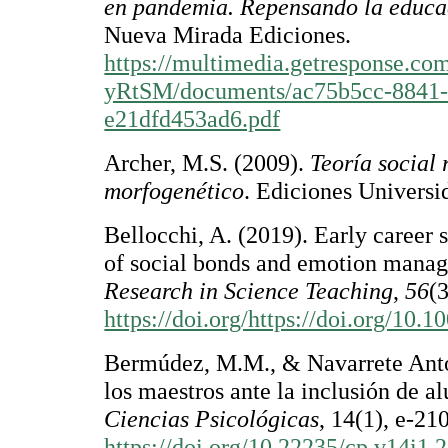
en pandemia. Repensando la educac
Nueva Mirada Ediciones.
https://multimedia.getresponse.co
yRtSM/documents/ac75b5cc-8841-
e21dfd453ad6.pdf
Archer, M.S. (2009).
Teoría social 
morfogenético
. Ediciones Universi
Bellocchi, A. (2019). Early career 
of social bonds and emotion mana
Research in Science Teaching
,
56
(
https://doi.org/https://doi.org/10.
Bermúdez, M.M., & Navarrete Antol
los maestros ante la inclusión de 
Ciencias Psicológicas
, 14(1), e-21
https://doi.org/10.22235/cp.v14i1.