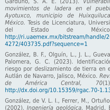
Garduño, S. A. E. (2013).
Vulnerabi
movimientos de ladera en el pueb
Ayotuxco, municipio de Huixquiluc
México.
Tesis de Licenciatura, Univer
del Estado de México,
http://ri.uaemex.mx/bitstream/handle/
4272/403735.pdf?sequence=1
González, B. F., Olguín, L., J. L., Guev
Palomera, G. C. (2023). Identificaci
riesgo por deslizamiento de tierra en 
Autlán de Navarro, Jalisco, México.
Rev
de América Central, 70
(1
http://dx.doi.org/10.15359/rgac.70-1.1
González, de V. L. I., Ferrer, M., Ortuño
(2002).
Ingeniería geológica.
Madrid, 