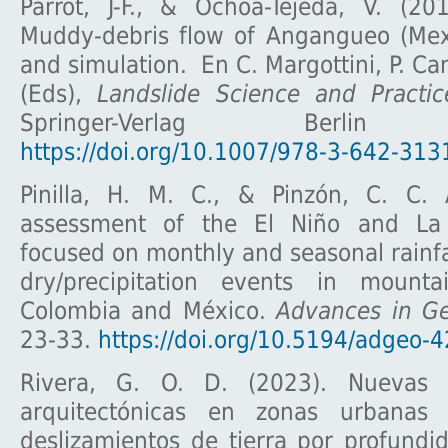
Parrot, J-F., & Ochoa-Tejeda, V. (2
Muddy-debris flow of Angangueo (Mex
and simulation. En C. Margottini, P. Ca
(Eds),
Landslide Science and Practi
Springer-Verlag Berlin H
https://doi.org/10.1007/978-3-642-313
Pinilla, H. M. C., & Pinzón, C. C.
assessment of the El Niño and La
focused on monthly and seasonal rainf
dry/precipitation events in mounta
Colombia and México.
Advances in Ge
23-33.
https://doi.org/10.5194/adgeo-
Rivera, G. O. D. (2023). Nuevas c
arquitectónicas en zonas urbanas 
deslizamientos de tierra por profundi