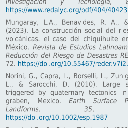
Investigación y Tecnología, 
https://www.redalyc.org/pdf/404/4042
Mungaray, L.A., Benavides, R. A., 
(2023). La construcción social del ri
volcánicas. el caso del chiquihuite 
México.
Revista de Estudios Latinoam
Reducción del Riesgo de Desastres R
72.
https://doi.org/10.55467/reder.v7i2
Norini, G., Capra, L., Borselli, L., Zunig
L., & Sarocchi, D. (2010). Large s
triggered by quaternary tectonics 
graben, Mexico.
Earth Surface P
Landforms, 35
, 144
https://doi.org/10.1002/esp.1987