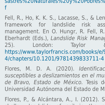
sastres%20Naturales%20y%20Pobres%
f
Fell, R., Ho, K. K. S., Lacasse, S., & Ler
framework for landslide risk as
management. En O. Hungr, R. Fell, R.
Eberhardt (Eds.),
Landslide Risk Man
25). London: Taylor &
https://www.taylorfrancis.com/books/
4/chapters/10.1201/9781439833711-4
Flores, M. D. A. (2020).
Identific
susceptibles a deslizamientos en el mun
de Bravo, Estado de México.
Tesis de
Universidad Autónoma del Estado de M
Flores, P., & Alcántara, A., I. (2012). S