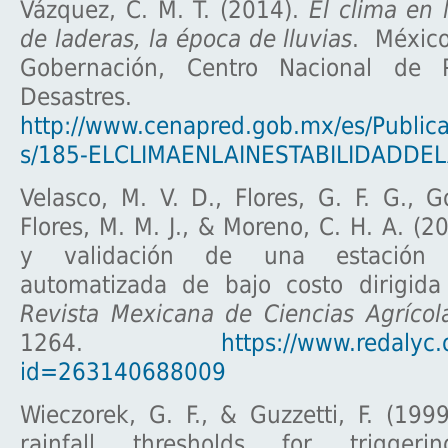
Vázquez, C. M. T. (2014).
El clima en 
de laderas, la época de lluvias
. México
Gobernación, Centro Nacional de 
Desastres.
http://www.cenapred.gob.mx/es/Publica
s/185-ELCLIMAENLAINESTABILIDADDE
Velasco, M. V. D., Flores, G. F. G., G
Flores, M. M. J., & Moreno, C. H. A. (2
y validación de una estación m
automatizada de bajo costo dirigida 
Revista Mexicana de Ciencias Agrícol
1264.
https://www.redalyc.o
id=263140688009
Wieczorek, G. F., & Guzzetti, F. (199
rainfall thresholds for triggerin