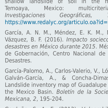
shallow landslide of soil in the m
Temoaya, Mexico: multicriteri
Investigaciones Geográficas, 
https://www.redalyc.org/articulo.oa?
García, A. N. M., Méndez, E. K. M., 
Vázquez, B. F. (2016).
Impacto sociec
desastres en México durante 2015
. Mé
de Gobernación, Centro Nacional de
Desastres.
García-Palomo, A., Carlos-Valerio, V., L
Galván-García, A., & Concha-Dima
Landslide inventory map of Guadalupe
the Mexico Basin.
Boletín de la Soci
Mexicana, 2
, 195-204.