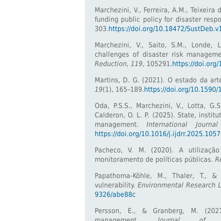
Marchezini, V., Ferreira, A.M., Teixeir
funding public policy for disaster resp
303.
https://doi.org/10.18472/SustDeb.
Marchezini, V., Saito, S.M., Londe, 
challenges of disaster risk manageme
Reduction, 119
, 105291.
https://doi.org
Martins, D. G. (2021). O estado da art
19
(1), 165–189.
https://doi.org/10.159
Oda, P.S.S., Marchezini, V., Lotta, G.S
Calderon, O. L. P. (2025). State, instit
management.
International Journ
https://doi.org/10.1016/j.ijdrr.2025.105
Pacheco, V. M. (2020). A utilizaç
monitoramento de políticas públicas.
R
Papathoma-Köhle, M., Thaler, T., & 
vulnerability.
Environmental Research L
9326/abe88c
Persson, E., & Granberg, M. (2021)
management.
Journal of 