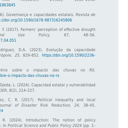
.1863845
016). Governança e capacidades estatais.
Revista de
s://doi.org/10.1590/1678-987316245806
, Y. (2017). Farmers’ perception of effective drought
and Use Policy, 67
, 48–56.
17.04.051
odriguez, D.A. (2023). Evolução da capacidade
rópole, 25
, 829–852.
https://doi.org/10.1590/2236-
etins sobre o impacto das chuvas no RS
.
sobre-o-impacto-das-chuvas-no-rs
 Ojeda, L. (2024). Capacidad estatal y vulnerabilidad
DER, 8
(2), 214–227.
ez, C. R. (2017). Political inequality and local
 Journal of Disaster Risk Reduction, 24
, 38–45.
24
 R. (2024). Introduction: The notion of policy
t. In
Political Science and Public Policy 2024
(pp. 1–