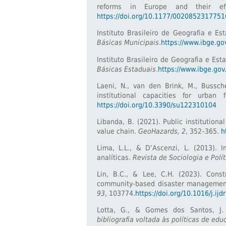
reforms in Europe and their ef
https://doi.org/10.1177/002085231775
Instituto Brasileiro de Geografia e Est
Básicas Municipais
.
https://www.ibge.go
Instituto Brasileiro de Geografia e Esta
Básicas Estaduais
.
https://www.ibge.gov
Laeni, N., van den Brink, M., Busscher
institutional capacities for urban
https://doi.org/10.3390/su122310104
Libanda, B. (2021). Public institutiona
value chain.
GeoHazards, 2
, 352–365.
h
Lima, L.L., & D’Ascenzi, L. (2013). 
analíticas.
Revista de Sociologia e Polít
Lin, B.C., & Lee, C.H. (2023). Const
community-based disaster manageme
93
, 103774.
https://doi.org/10.1016/j.ij
Lotta, G., & Gomes dos Santos, J.
bibliografia voltada às políticas de ed