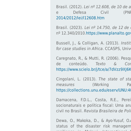
Brasil. (2012).
Lei nº 12.608, de 10 de a
e Defesa Civil (PNPD
2014/2012/lei/l12608.htm
Brasil. (2023).
Lei nº 14.750, de 12 d
nº 12.340/2010.
https://www.planalto.go
Bussell, J., & Colligan, A. (2013).
Insti
for case studies in Africa
. CCASPS, Unive
Caregnato, R., & Mutti, R. (2006). Pesq
de conteúdo.
Texto & Con
https://www.scielo.br/j/tce/a/7dVzz9XJ
Cingolani, L. (2013).
The state of st
measures
(Working Pap
https://collections.unu.edu/eserv/UNU:
Damacena, F.D.L., Costa, R.E., Perei
socionaturais e política fiscal: Uma an
civil no Brasil.
Revista Brasileira de Pol
Dewa, O., Makoka, D., & Ayo-Yusuf, O
status of the disaster risk managem