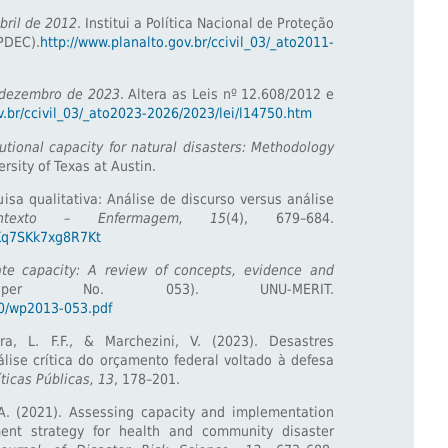
bril de 2012
. Institui a Política Nacional de Proteção
EC).
http://www.planalto.gov.br/ccivil_03/_ato2011-
e dezembro de 2023
. Altera as Leis nº 12.608/2012 e
v.br/ccivil_03/_ato2023-2026/2023/lei/l14750.htm
tutional capacity for natural disasters: Methodology
rsity of Texas at Austin.
uisa qualitativa: Análise de discurso versus análise
texto – Enfermagem, 15
(4), 679–684.
6Kq7SKk7xg8R7Kt
ate capacity: A review of concepts, evidence and
er No. 053). UNU-MERIT.
40/wp2013-053.pdf
ra, L. F.F., & Marchezini, V. (2023). Desastres
álise crítica do orçamento federal voltado à defesa
íticas Públicas, 13
, 178–201.
.A. (2021). Assessing capacity and implementation
ent strategy for health and community disaster