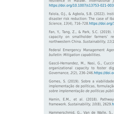
resilience in Malawi.
International
https://doi.org/10.1007/s13753-021-00
Falola, O.J., & Agbola, S.B. (2022). Inst
disaster risk reduction: The case of Ib
Science, 13
(4), 716–728.
https://doi.or
Fan, Y., Tang, Z., & Park, S.C. (2019).
capacity on smallholder farmers’ r
northwestern China.
Sustainability, 11
(
Federal Emergency Management Agen
bulletin: Mitigation capabilities
.
Gascó-Hernandez, M., Nasi, G., Cucci
organizational capacity to foster di
Governance, 2
(2), 236–246.
https://doi.
Gomes, S. (2019). Sobre a viabilidad
implementação de políticas, formulação
sobre implementação de políticas públi
Hamin, E.M., et al. (2018). Pathway
framework.
Sustainability, 10
(8), 2629.
h
Hammerschmid, G., Van de Walle, S.,