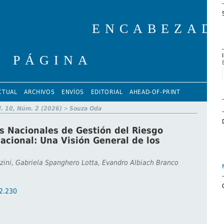
CTUAL
ARCHIVOS
ENVÍOS
EDITORIAL
AHEAD-OF-PRINT
l. 10, Núm. 2 (2026)
>
Souza Oda
s Nacionales de Gestión del Riesgo
acional: Una Visión General de los
ini, Gabriela Spanghero Lotta, Evandro Albiach Branco
i2.230