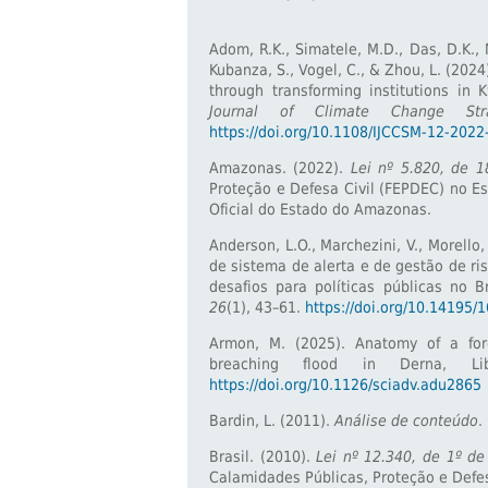
Adom, R.K., Simatele, M.D., Das, D.K., 
Kubanza, S., Vogel, C., & Zhou, L. (20
through transforming institutions in 
Journal of Climate Change St
https://doi.org/10.1108/IJCCSM-12-202
Amazonas. (2022).
Lei nº 5.820, de 
Proteção e Defesa Civil (FEPDEC) no E
Oficial do Estado do Amazonas.
Anderson, L.O., Marchezini, V., Morello
de sistema de alerta e de gestão de ris
desafios para políticas públicas no B
26
(1), 43–61.
https://doi.org/10.14195
Armon, M. (2025). Anatomy of a for
breaching flood in Derna, L
https://doi.org/10.1126/sciadv.adu2865
Bardin, L. (2011).
Análise de conteúdo
.
Brasil. (2010).
Lei nº 12.340, de 1º d
Calamidades Públicas, Proteção e Defesa