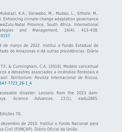
Mukalazi, K.A., Sonwabo, M., Mudau, L., Sithole, M.,
24). Enhancing climate change adaptation governance
KwaZulu-Natal Province, South Africa.
International
rategies and Management, 16
(4), 413–438.
2-0157
18 de março de 2022
. Institui o Fundo Estadual de
stado do Amazonas e dá outras providências. Diário
, T.F., & Cunningham, C.A. (2019). Modelo conceitual
cos e desastres associados a incêndios florestais e
rasil.
Territorium: Revista Internacional de Riscos,
/1647-7723_26-1_4
eseeable disaster: Lessons from the 2023 dam-
ibya.
Science Advances, 11
(1), eadu2865.
 Edições 70.
e dezembro de 2010
. Institui o Fundo Nacional para
 Civil (FUNCAP). Diário Oficial da União.