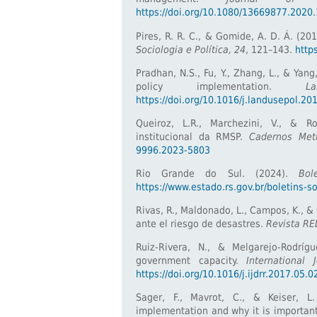
https://doi.org/10.1080/13669877.2020
Pires, R. R. C., & Gomide, A. D. Á. (2
Sociologia e Política, 24
, 121–143.
http
Pradhan, N.S., Fu, Y., Zhang, L., & Yang
policy implementation.
L
https://doi.org/10.1016/j.landusepol.20
Queiroz, L.R., Marchezini, V., & R
institucional da RMSP.
Cadernos Met
9996.2023-5803
Rio Grande do Sul. (2024).
Bol
https://www.estado.rs.gov.br/boletins-
Rivas, R., Maldonado, L., Campos, K., &
ante el riesgo de desastres.
Revista RE
Ruiz-Rivera, N., & Melgarejo-Rodrígu
government capacity.
International
https://doi.org/10.1016/j.ijdrr.2017.05.0
Sager, F., Mavrot, C., & Keiser, L.
implementation and why it is importan