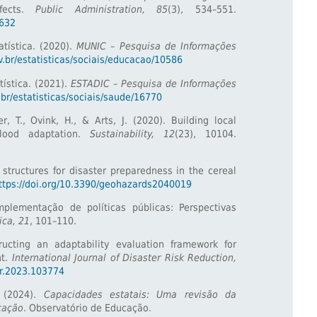
fects.
Public Administration, 85
(3), 534–551.
1632
atística. (2020).
MUNIC – Pesquisa de Informações
v.br/estatisticas/sociais/educacao/10586
tística. (2021).
ESTADIC – Pesquisa de Informações
.br/estatisticas/sociais/saude/16770
, T., Ovink, H., & Arts, J. (2020). Building local
 flood adaptation.
Sustainability, 12
(23), 10104.
l structures for disaster preparedness in the cereal
ttps://doi.org/10.3390/geohazards2040019
Implementação de políticas públicas: Perspectivas
ica, 21
, 101–110.
ructing an adaptability evaluation framework for
nt.
International Journal of Disaster Risk Reduction,
drr.2023.103774
 (2024).
Capacidades estatais: Uma revisão da
ucação
. Observatório de Educação.