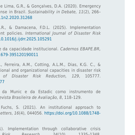
a de Lima, G.R., & Gonçalves, D.A. (2020). Emergency
onse in Brazil.
Sustainability in Debate, 11
(2), 266–
v11n2.2020.31268
L.R., & Damacena, F.D.L. (2025). Implementation
nt policies.
International Journal of Disaster Risk
/10.1016/j.ijdrr.2025.105291
e da capacidade institucional.
Cadernos EBAPE.BR,
0/1679-395120190011
., Ferreira, A.M., Cotting, A.L.M., Dias, K.G. C., &
utional and organizational capacities in disaster risk
al of Disaster Risk Reduction, 129
, 105777.
777
ão da Munic e da Estadic como instrumento de
evista Brasileira de Avaliação, 8
, 118–129.
Fuchs, S. (2021). An institutional approach to
etters, 16
(4), 044056.
https://doi.org/10.1088/1748-
. Implementation through collaborative crisis
Risk Research, 24
(10), 1335–1348.