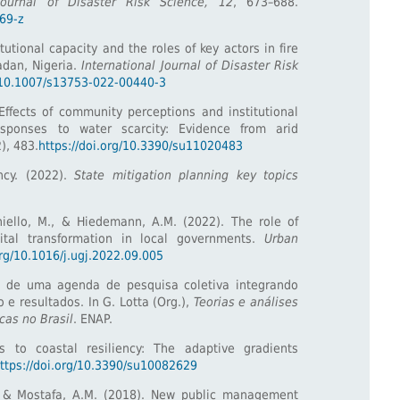
 Journal of Disaster Risk Science, 12
, 673–688.
369-z
itutional capacity and the roles of key actors in fire
adan, Nigeria.
International Journal of Disaster Risk
g/10.1007/s13753-022-00440-3
 Effects of community perceptions and institutional
esponses to water scarcity: Evidence from arid
2), 483.
https://doi.org/10.3390/su11020483
cy. (2022).
State mitigation planning key topics
niello, M., & Hiedemann, A.M. (2022). The role of
gital transformation in local governments.
Urban
org/10.1016/j.ugj.2022.09.005
e de uma agenda de pesquisa coletiva integrando
 e resultados. In G. Lotta (Org.),
Teorias e análises
cas no Brasil
. ENAP.
s to coastal resiliency: The adaptive gradients
ttps://doi.org/10.3390/su10082629
 & Mostafa, A.M. (2018). New public management