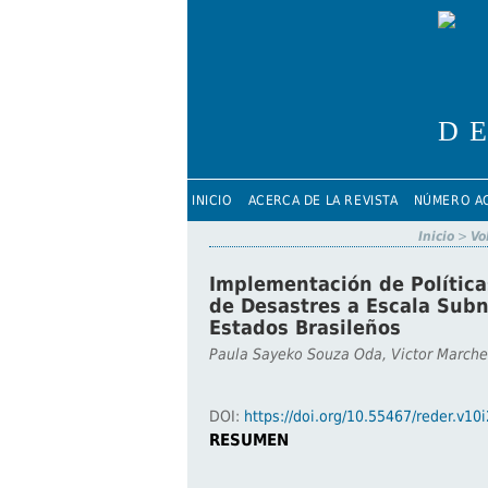
INICIO
ACERCA DE LA REVISTA
NÚMERO A
Inicio
>
Vo
Implementación de Política
de Desastres a Escala Subn
Estados Brasileños
Paula Sayeko Souza Oda, Victor Marchez
DOI:
https://doi.org/10.55467/reder.v10
RESUMEN