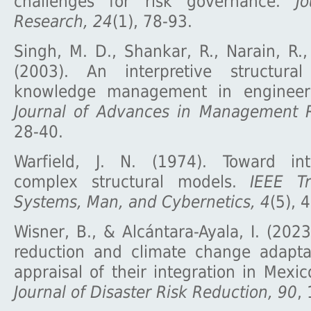
challenges for risk governance.
J
Research, 24
(1), 78-93.
Singh, M. D., Shankar, R., Narain, R.
(2003). An interpretive structura
knowledge management in engineerin
Journal of Advances in Management 
28-40.
Warfield, J. N. (1974). Toward int
complex structural models.
IEEE Tr
Systems, Man, and Cybernetics, 4
(5), 
Wisner, B., & Alcántara-Ayala, I. (2023
reduction and climate change adaptat
appraisal of their integration in Mexi
Journal of Disaster Risk Reduction, 90
,