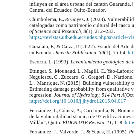
influyen en el área urbana del cantón Guaranda. 
Central del Ecuador, Quito-Ecuador.
Chimbolema, E., & Goyes, J. (2023). Vulnerabilid
catalogadas como patrimonio cultural del casco 
of Science and Research, 8
(1), 212–233.
https://revistas.utb.edu.ec/index.php/sr/article/v
Cunalata, F., & Caiza, P. (2022). Estado del Arte
en Ecuador.
Revista Politécnica, 50
(1), 55-64.
ht
Escorza, L. (1993).
Levantamiento geológico de 
Ettinger, S., Mounaud, L., Magill, C., Yao-Lafourca
Negulescu, C., Zuccaro, G., Gregori, D., Nardone,
L., Manrique, N. (2015). Building vulnerability
Estimating damage probability from qualitative v
regression.
Journal of Hydrology, 514 Part A
(Oct
https://doi.org/10.1016/j.jhydrol.2015.04.017
Fernández, I., Gómez, A., Carchipulla, N., Bonucc
de la vulnerabilidad sísmica de 97 edificaciones
Millán”, Quito.
EÍDOS UTE Revista, 11
, 1–8.
http
Fernández, J., Valverde, J., & Yepes, H. (1995).
Pr