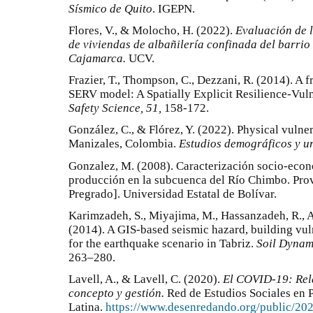
Sísmico de Quito
. IGEPN.
Flores, V., & Molocho, H. (2022).
Evaluación de l
de viviendas de albañilería confinada del barrio 
Cajamarca.
UCV.
Frazier, T., Thompson, C., Dezzani, R. (2014). A
SERV model: A Spatially Explicit Resilience-Vul
Safety Science, 51,
158-172.
González, C., & Flórez, Y. (2022). Physical vulner
Manizales, Colombia.
Estudios demográficos y u
Gonzalez, M. (2008). Caracterización socio-econ
producción en la subcuenca del Río Chimbo. Prov
Pregrado]. Universidad Estatal de Bolívar.
Karimzadeh, S., Miyajima, M., Hassanzadeh, R., 
(2014). A GIS-based seismic hazard, building vu
for the earthquake scenario in Tabriz.
Soil Dynam
263–280.
Lavell, A., & Lavell, C. (2020).
El COVID-19: Relac
concepto y gestión.
Red de Estudios Sociales en 
Latina.
https://www.desenredando.org/public/20