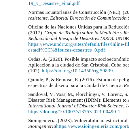
19_y_Desastre_Final.pdf
Normas Ecuatorianas de Construcción (NEC). (2
resistente. Editorial Dirección de Comunicación 
Oficina de las Naciones Unidas para la Reducci
(2017).
Grupo de Trabajo sobre la Medición y Reg
Reducción del Riesgo de Desastres (RRD).
UNDR
https://www.undrr.org/sites/default/files/inlin
estadi%CC%81sticas-desastres_0.pdf
Ordaz, A. (2020). Posible impacto socioeconómi
Aplicación a la ciudad de San Cristóbal, Cuba oc
(102).
https://doi.org/10.14350/rig.59839
Quinde, P., & Reinoso, E. (2016). Estudio de pel
espectros de diseño para la Ciudad de Cuenca.
Re
Sandoval, V., Voss, M., Flörchinger, V., Lorenz, S.
Disaster Risk Management (IDRM): Elements to 
International Journal of Disaster Risk Science, 1
https://doi.org/10.1007/s13753-023-00490-1
Sioingenieria. (2023). Vulnerabilidad estructural 
Sioingenieria
https://www.sioingenieria.com/port