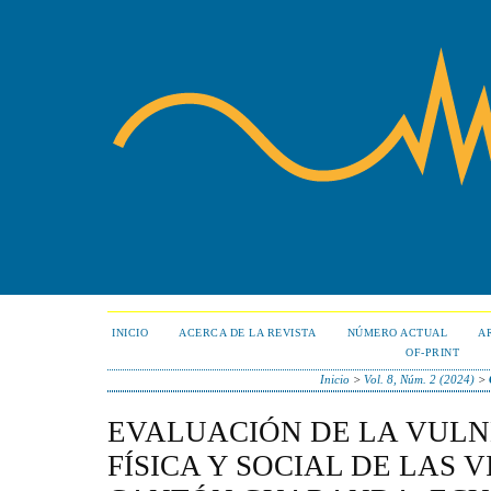
INICIO
ACERCA DE LA REVISTA
NÚMERO ACTUAL
A
OF-PRINT
Inicio
>
Vol. 8, Núm. 2 (2024)
>
EVALUACIÓN DE LA VUL
FÍSICA Y SOCIAL DE LAS 