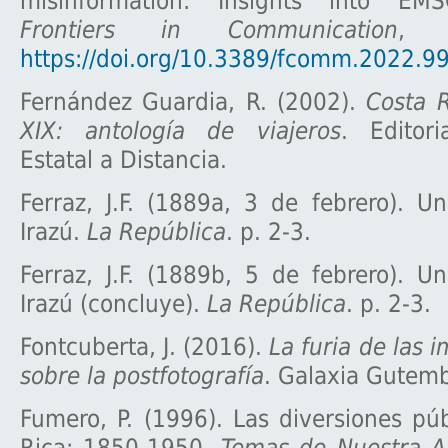
misinformation: Insights into EMSC
Frontiers in Communication
https://doi.org/10.3389/fcomm.2022.9
Fernández Guardia, R. (2002).
Costa R
XIX: antología de viajeros
. Editori
Estatal a Distancia.
Ferraz, J.F. (1889a, 3 de febrero). U
Irazú.
La República
. p. 2-3.
Ferraz, J.F. (1889b, 5 de febrero). U
Irazú (concluye).
La República
. p. 2-3.
Fontcuberta, J. (2016).
La furia de las 
sobre la postfotografía
. Galaxia Gutem
Fumero, P. (1996). Las diversiones pú