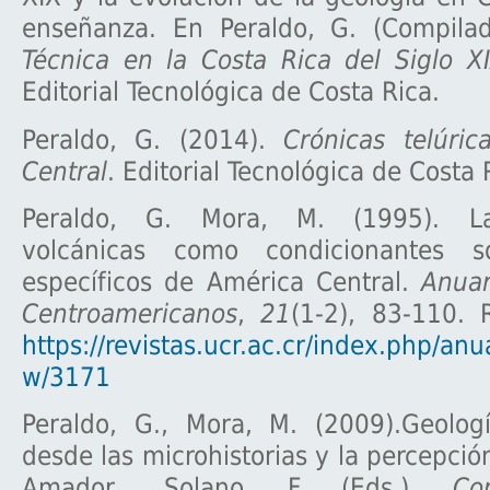
enseñanza. En Peraldo, G. (Compila
Técnica en la Costa Rica del Siglo X
Editorial Tecnológica de Costa Rica.
Peraldo, G. (2014).
Crónicas telúri
Central
. Editorial Tecnológica de Costa 
Peraldo, G. Mora, M. (1995). La
volcánicas como condicionantes so
específicos de América Central.
Anuar
Centroamericanos
,
21
(1-2), 83-110.
https://revistas.ucr.ac.cr/index.php/anua
w/3171
Peraldo, G., Mora, M. (2009).Geolog
desde las microhistorias y la percepción
Amador., Solano, F. (Eds.),
Co