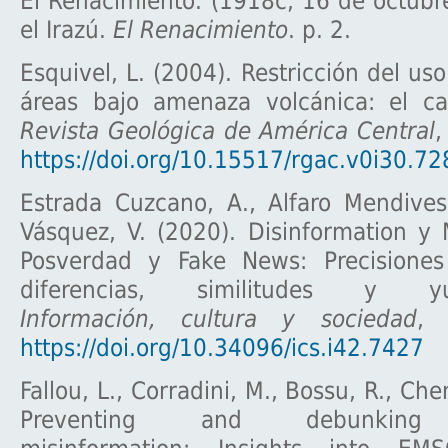
El Renacimiento. (1918c, 16 de octubre)
el Irazú.
El Renacimiento
. p. 2.
Esquivel, L. (2004). Restricción del uso
áreas bajo amenaza volcánica: el ca
Revista Geológica de América Central
,
https://doi.org/10.15517/rgac.v0i30.72
Estrada Cuzcano, A., Alfaro Mendives
Vásquez, V. (2020). Disinformation y 
Posverdad y Fake News: Precisiones
diferencias, similitudes y yuxt
Información, cultura y sociedad
, 
https://doi.org/10.34096/ics.i42.7427
Fallou, L., Corradini, M., Bossu, R., Che
Preventing and debunking 