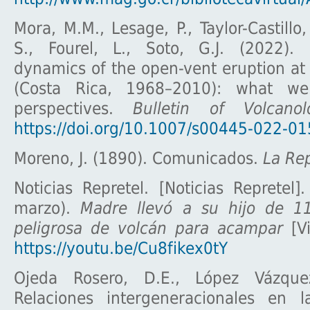
Mora, M.M., Lesage, P., Taylor-Castillo,
S., Fourel, L., Soto, G.J. (2022).
dynamics of the open-vent eruption at
(Costa Rica, 1968–2010): what w
perspectives.
Bulletin of Volcanol
https://doi.org/10.1007/s00445-022-0
Moreno, J. (1890). Comunicados.
La Re
Noticias Repretel. [Noticias Repretel
marzo).
Madre llevó a su hijo de 1
peligrosa de volcán para acampar
[V
https://youtu.be/Cu8fikex0tY
Ojeda Rosero, D.E., López Vázque
Relaciones intergeneracionales en l