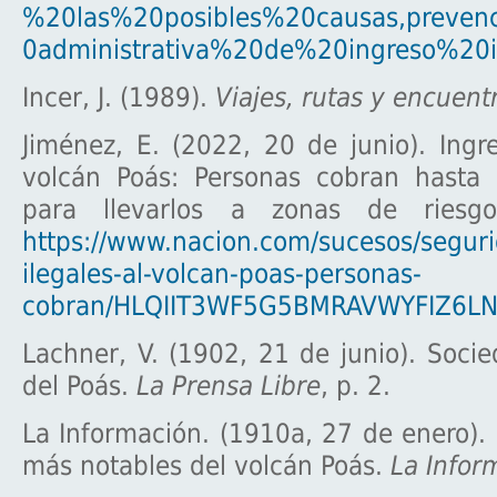
%20las%20posibles%20causas,preve
0administrativa%20de%20ingreso%20i
Incer, J. (1989).
Viajes, rutas y encuent
Jiménez, E. (2022, 20 de junio). Ingre
volcán Poás: Personas cobran hasta 
para llevarlos a zonas de ries
https://www.nacion.com/sucesos/seguri
ilegales-al-volcan-poas-personas-
cobran/HLQIIT3WF5G5BMRAVWYFIZ6LNY
Lachner, V. (1902, 21 de junio). Socie
del Poás.
La Prensa Libre
, p. 2.
La Información. (1910a, 27 de enero).
más notables del volcán Poás.
La Infor