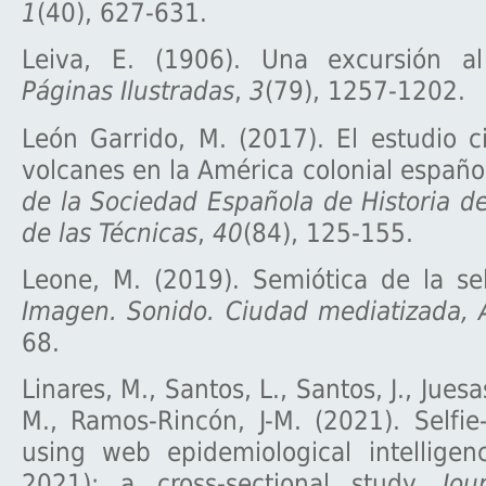
1
(40), 627-631.
Leiva, E. (1906). Una excursión al
Páginas Ilustradas
,
3
(79), 1257-1202.
León Garrido, M. (2017). El estudio ci
volcanes en la América colonial españo
de la Sociedad Española de Historia de
de las Técnicas
,
40
(84), 125-155.
Leone, M. (2019). Semiótica de la se
Imagen. Sonido. Ciudad mediatizada, 
68.
Linares, M., Santos, L., Santos, J., Juesa
M., Ramos-Rincón, J-M. (2021). Selfie
using web epidemiological intelligen
2021): a cross-sectional study.
Jou