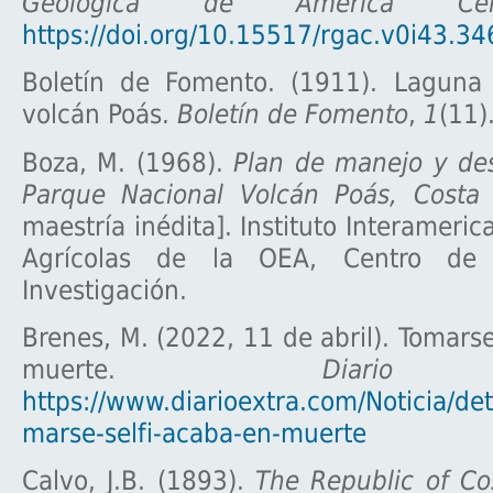
Geológica de América Cent
https://doi.org/10.15517/rgac.v0i43.34
Boletín de Fomento. (1911). Laguna 
volcán Poás.
Boletín de Fomento
,
1
(11)
Boza, M. (1968).
Plan de manejo y des
Parque Nacional Volcán Poás, Costa 
maestría inédita]. Instituto Interameri
Agrícolas de la OEA, Centro de
Investigación.
Brenes, M. (2022, 11 de abril). Tomarse
muerte.
Diario E
https://www.diarioextra.com/Noticia/de
marse-selfi-acaba-en-muerte
Calvo, J.B. (1893).
The Republic of Co