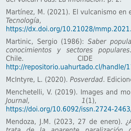
Martínez, M. (2021). El vulcanismo en 
Tecnología
, (5
https://dx.doi.org/10.21028/mmp.2021
Martinic, Sergio (1986):
Saber popula
conocimientos y sectores populares
Chile. CIDE edi
http://repositorio.uahurtado.cl/handle
McIntyre, L. (2020).
Posverdad
. Edicio
Menchetelli, V. (2019). Images and m
Journal, 1
(1), 2
https://doi.org/10.6092/issn.2724-246
Mendoza, J.M. (2023, 27 de enero).
¿
trata de la aparente paralización 