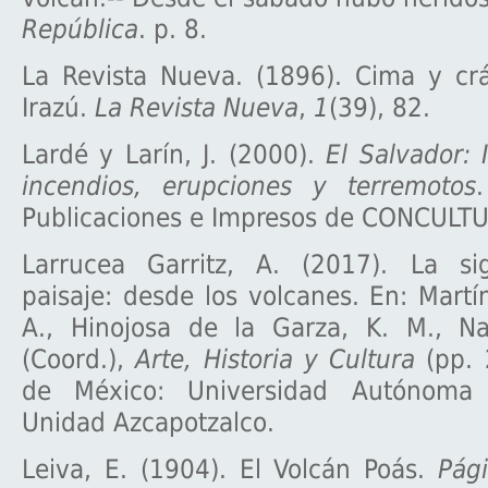
República
. p. 8.
La Revista Nueva. (1896). Cima y crá
Irazú.
La Revista Nueva
,
1
(39), 82.
Lardé y Larín, J. (2000).
El Salvador:
incendios, erupciones y terremotos
Publicaciones e Impresos de CONCULT
Larrucea Garritz, A. (2017). La sig
paisaje: desde los volcanes. En: Martí
A., Hinojosa de la Garza, K. M., Na
(Coord.),
Arte, Historia y Cultura
(pp. 
de México: Universidad Autónoma M
Unidad Azcapotzalco.
Leiva, E. (1904). El Volcán Poás.
Pági