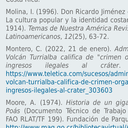
Molina, I. (1996). Don Ricardo Jiménez 
La cultura popular y la identidad costa
1914).
Temas de Nuestra América Revis
Latinoamericanos
,
12
(25), 63-72.
Montero, C. (2022, 21 de enero).
Admi
Volcán Turrialba califica de "crimen 
ingresos ilegales al cráter
. 
https://www.teletica.com/sucesos/admin
volcan-turrialba-califica-de-crimen-org
ingresos-ilegales-al-crater_303603
Moore, A. (1974).
Historia de un gig
Poás
(Documento Técnico de Trabajo 
FAO RLAT/TF 199). Fundación de Parqu
http://www.mag.go.cr/bibliotecavirtual