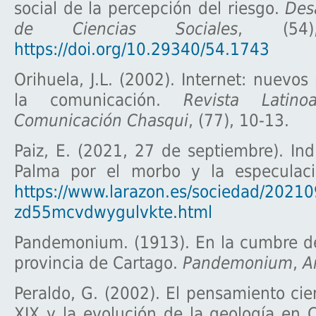
social de la percepción del riesgo.
Des
de Ciencias Sociales
, (54)
https://doi.org/10.29340/54.1743
Orihuela, J.L. (2002). Internet: nuevo
la comunicación.
Revista Latin
Comunicación Chasqui
, (77), 10-13.
Paiz, E. (2021, 27 de septiembre). In
Palma por el morbo y la especulac
https://www.larazon.es/sociedad/2021
zd55mcvdwygulvkte.html
Pandemonium. (1913). En la cumbre de
provincia de Cartago.
Pandemonium
,
A
Peraldo, G. (2002). El pensamiento cien
XIX y la evolución de la geología en 