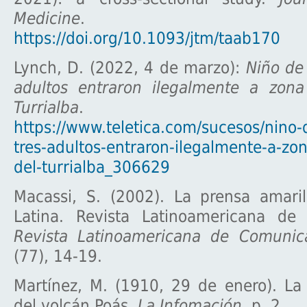
Medicine
. taab
https://doi.org/10.1093/jtm/taab170
Lynch, D. (2022, 4 de marzo):
Niño de
adultos entraron ilegalmente a zona
Turrialba
. Teletica
https://www.teletica.com/sucesos/nino-
tres-adultos-entraron-ilegalmente-a-zo
del-turrialba_306629
Macassi, S. (2002). La prensa amari
Latina. Revista Latinoamericana de
Revista Latinoamericana de Comunic
(77), 14-19.
Martínez, M. (1910, 29 de enero). La 
del volcán Poás.
La Infomación
. p. 2.