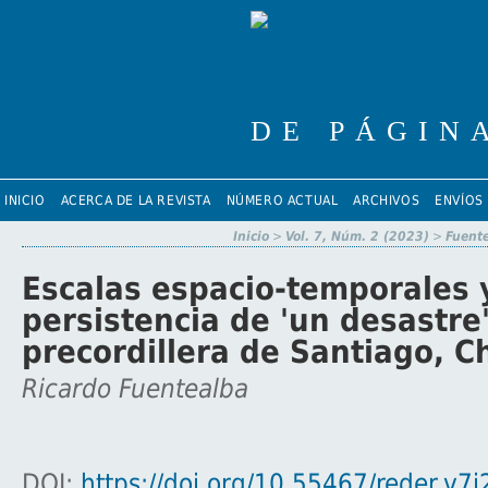
INICIO
ACERCA DE LA REVISTA
NÚMERO ACTUAL
ARCHIVOS
ENVÍOS
Inicio
>
Vol. 7, Núm. 2 (2023)
>
Fuent
Escalas espacio-temporales y
persistencia de 'un desastre'
precordillera de Santiago, Ch
Ricardo Fuentealba
DOI:
https://doi.org/10.55467/reder.v7i