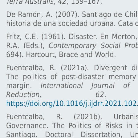
Terra Australis
,
42
, 139–167.
De Ramón, A. (2007). Santiago de Chi
historia de una sociedad urbana. Catalo
Fritz, C.E. (1961). Disaster. En Merton
R.A. (Eds.),
Contemporary Social Pro
694). Harcourt, Brace and World.
Fuentealba, R. (2021a). Divergent di
The politics of post-disaster memor
margin.
International Journal of 
Reduction, 62
, 1
https://doi.org/10.1016/j.ijdrr.2021.10
Fuentealba, R. (2021b). Urbanis
Governance. The Politics of Risks in t
Santiago. Doctoral Dissertation, Un