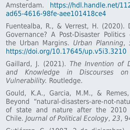
Amsterdam.
https://hdl.handle.net/11
ad65-4616-98fe-aee101418ce4
Fuentealba, R., & Verrest, H. (2020). 
Governance? A Post-Disaster Politics 
the Urban Margins.
Urban Planning
,
https://doi.org/10.17645/up.v5i3.3210
Gaillard, J. (2021).
The Invention of 
and Knowledge in Discourses o
Vulnerability.
Routledge.
Gould, K.A., Garcia, M.M., & Remes, 
Beyond “natural-disasters-are-not-nat
of state and nature after the 2010
Chile.
Journal of Political Ecology
,
23
, 9