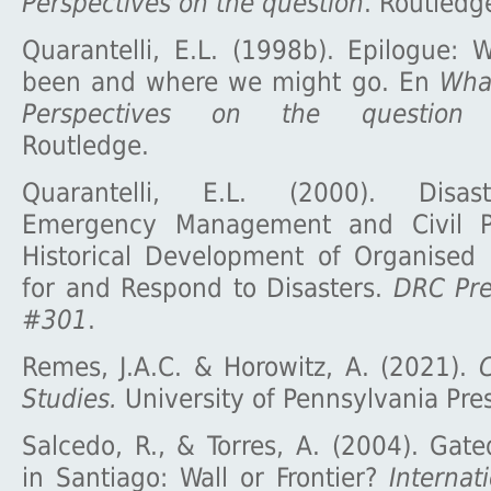
Perspectives on the question
. Routledg
Quarantelli, E.L. (1998b). Epilogue:
been and where we might go. En
What
Perspectives on the question
(
Routledge.
Quarantelli, E.L. (2000). Disas
Emergency Management and Civil Pr
Historical Development of Organised 
for and Respond to Disasters.
DRC Pre
#301
.
Remes, J.A.C. & Horowitz, A. (2021).
C
Studies.
University of Pennsylvania Pres
Salcedo, R., & Torres, A. (2004). Ga
in Santiago: Wall or Frontier?
Internat