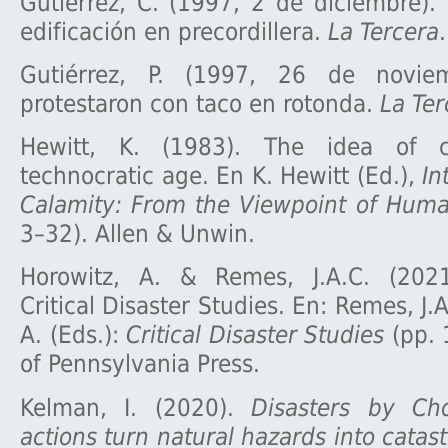
Gutiérrez, C. (1997, 2 de diciembre).
edificación en precordillera.
La Tercera
.
Gutiérrez, P. (1997, 26 de noviem
protestaron con taco en rotonda.
La Ter
Hewitt, K. (1983). The idea of 
technocratic age. En K. Hewitt (Ed.),
In
Calamity: From the Viewpoint of Hum
3–32). Allen & Unwin.
Horowitz, A. & Remes, J.A.C. (2021
Critical Disaster Studies. En: Remes, J.
A. (Eds.):
Critical Disaster Studies
(pp. 
of Pennsylvania Press.
Kelman, I. (2020).
Disasters by Ch
actions turn natural hazards into cata