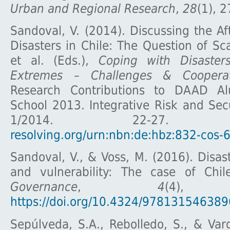
Urban and Regional Research
,
28
(1), 
Sandoval, V. (2014). Discussing the A
Disasters in Chile: The Question of Sca
et al. (Eds.),
Coping with Disaster
Extremes – Challenges & Cooperati
Research Contributions to DAAD 
School 2013. Integrative Risk and Sec
1/2014. 22-2
resolving.org/urn:nbn:de:hbz:832-cos-
Sandoval, V., & Voss, M. (2016). Disa
and vulnerability: The case of Chi
Governance
,
4
(4), 
https://doi.org/10.4324/978131546389
Sepúlveda, S.A., Rebolledo, S., & Var