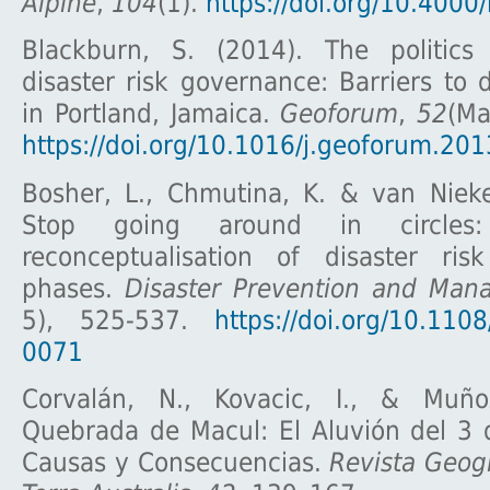
Alpine
,
104
(1).
https://doi.org/10.4000
Blackburn, S. (2014). The politics
disaster risk governance: Barriers to d
in Portland, Jamaica.
Geoforum
,
52
(Ma
https://doi.org/10.1016/j.geoforum.20
Bosher, L., Chmutina, K. & van Nieke
Stop going around in circles
reconceptualisation of disaster ri
phases.
Disaster Prevention and Man
5), 525-537.
https://doi.org/10.11
0071
Corvalán, N., Kovacic, I., & Muño
Quebrada de Macul: El Aluvión del 3
Causas y Consecuencias.
Revista Geogr